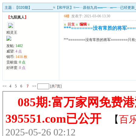
主题 :
【020期】__________≈【和平区】≈━┈原创九肖══━┈═━┈已经更新__
6楼
发表于: 2021-03-06 13:30
【
九阳真人
】
u
回复
u
编辑
u
***========没有常胜的将军==
精灵王
***========没有常胜的将军========
发帖:
1402
威望:
4 点
铜币:
1416 枚
贡献值:
0 点
好评度:
0 点
<<
4
5
6
7
>>
[共
7
页]