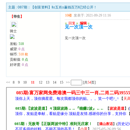
主题 :
087期：【创富资料】‖≤五肖≥赢钱百万‖已经公开！
10楼
发表于: 2021-09-29 11:16
【
华生
】
u
回复
u
编辑
u
见一次顶一次
骑士
见一次顶一次
发帖:
518
威望:
0 点
铜币:
518 枚
贡献值:
0 点
好评度:
0 点
<<
8
9
10
11
12
13
14
15
>>
[共
54
页]