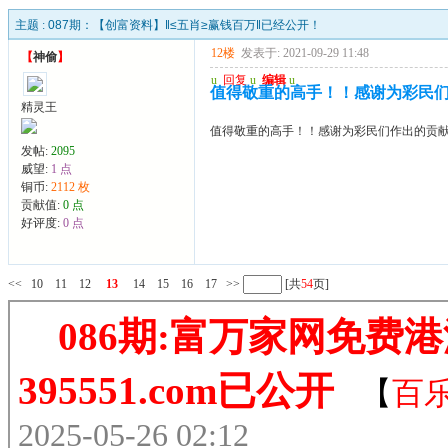
主题 :
087期：【创富资料】‖≤五肖≥赢钱百万‖已经公开！
12楼
发表于: 2021-09-29 11:48
【
神偷
】
u
回复
u
编辑
u
值得敬重的高手！！感谢为彩民们
精灵王
值得敬重的高手！！感谢为彩民们作出的贡献
发帖:
2095
威望:
1 点
铜币:
2112 枚
贡献值:
0 点
好评度:
0 点
<<
10
11
12
13
14
15
16
17
>>
[共
54
页]