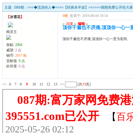
主题 :
089期：===◆流浪的人◆====【经典杀半波】======期期免费公开给
8楼
发表于: 2019-08-04 10:54
【
冰雪花
】
u
回复
u
编辑
u
顶你千遍也不厌倦,顶顶你一心一意
精灵王
顶你千遍也不厌倦,顶顶你一心一意为彩民.
发帖:
2004
威望:
2 点
铜币:
2017 枚
贡献值:
0 点
好评度:
0 点
<<
6
7
8
9
10
11
12
13
>>
[共
33
页]