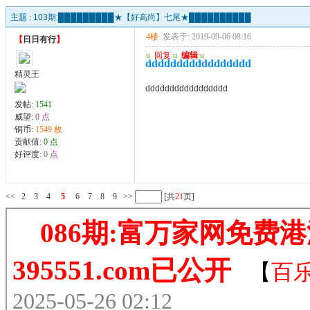
主题 :
103期:█████████★【好高尚】七尾★██████████
4楼
发表于: 2019-09-06 08:16
【
日日有行
】
u
回复
u
编辑
u
ddddddddddddddddd
精灵王
ddddddddddddddddd
发帖:
1541
威望:
0 点
铜币:
1549 枚
贡献值:
0 点
好评度:
0 点
<<
2
3
4
5
6
7
8
9
>>
[共
21
页]