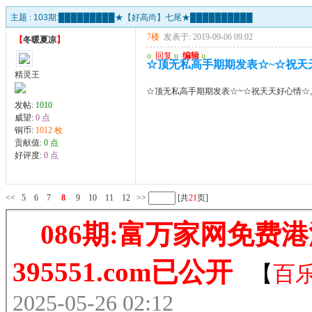
主题 :
103期:█████████★【好高尚】七尾★██████████
7楼
发表于: 2019-09-06 09:02
【
冬暖夏凉
】
u
回复
u
编辑
u
☆顶无私高手期期发表☆~☆祝天天
精灵王
☆顶无私高手期期发表☆~☆祝天天好心情☆,
发帖:
1010
威望:
0 点
铜币:
1012 枚
贡献值:
0 点
好评度:
0 点
<<
5
6
7
8
9
10
11
12
>>
[共
21
页]