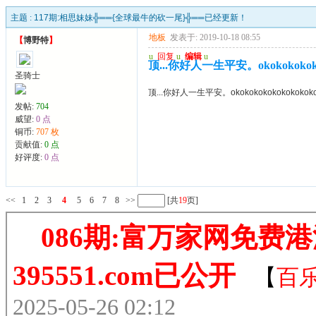
主题 :
117期:相思妹妹╬══{全球最牛的砍一尾}╬══已经更新！
地板
发表于: 2019-10-18 08:55
【
博野特
】
u
回复
u
编辑
u
顶...你好人一生平安。okokokokokok
圣骑士
顶...你好人一生平安。okokokokokokokokokok
发帖:
704
威望:
0 点
铜币:
707 枚
贡献值:
0 点
好评度:
0 点
<<
1
2
3
4
5
6
7
8
>>
[共
19
页]