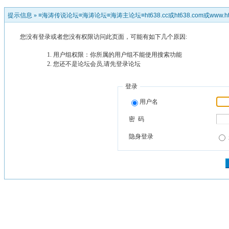
提示信息 »
≡海涛传说论坛≡海涛论坛≡海涛主论坛≡ht638.cc或ht638.com或www.ht
您没有登录或者您没有权限访问此页面，可能有如下几个原因:
用户组权限：你所属的用户组不能使用搜索功能
您还不是论坛会员,请先登录论坛
登录
用户名
密 码
隐身登录