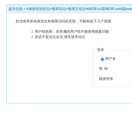
提示信息 »
≡海涛传说论坛≡海涛论坛≡海涛主论坛≡ht638.cc或ht638.com或www.h
您没有登录或者您没有权限访问此页面，可能有如下几个原因:
用户组权限：你所属的用户组不能使用搜索功能
您还不是论坛会员,请先登录论坛
登录
用户名
密 码
隐身登录