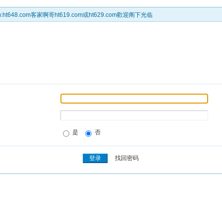
t648.com客家啊哥ht619.com或ht629.com歡迎阁下光临
是
否
找回密码