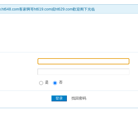
t648.com客家啊哥ht619.com或ht629.com歡迎阁下光临
是
否
找回密码