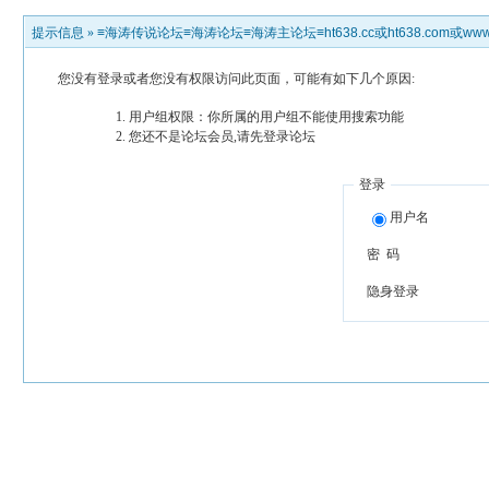
提示信息 »
≡海涛传说论坛≡海涛论坛≡海涛主论坛≡ht638.cc或ht638.com或www.h
您没有登录或者您没有权限访问此页面，可能有如下几个原因:
用户组权限：你所属的用户组不能使用搜索功能
您还不是论坛会员,请先登录论坛
登录
用户名
密 码
隐身登录