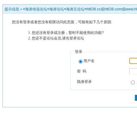
提示信息 »
≡海涛传说论坛≡海涛论坛≡海涛主论坛≡ht638.cc或ht638.com或www.ht
您没有登录或者您没有权限访问此页面，可能有如下几个原因:
您还没有登录或注册，暂时不能使用此功能!!
您还不是论坛会员,请先登录论坛
登录
用户名
密 码
隐身登录