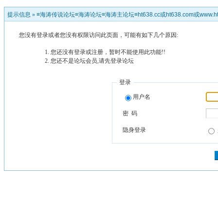
提示信息 »
≡海涛传说论坛≡海涛论坛≡海涛主论坛≡ht638.cc或ht638.com或www.ht
您没有登录或者您没有权限访问此页面，可能有如下几个原因:
您还没有登录或注册，暂时不能使用此功能!!
您还不是论坛会员,请先登录论坛
登录
用户名
密 码
隐身登录