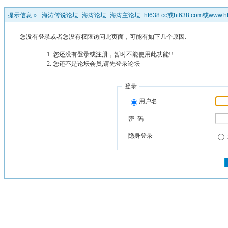
提示信息 »
≡海涛传说论坛≡海涛论坛≡海涛主论坛≡ht638.cc或ht638.com或www.ht
您没有登录或者您没有权限访问此页面，可能有如下几个原因:
您还没有登录或注册，暂时不能使用此功能!!
您还不是论坛会员,请先登录论坛
登录
用户名
密 码
隐身登录