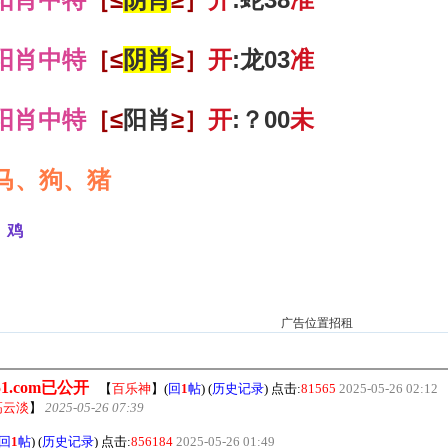
阳肖中特
［≤
阴肖
≥］
开
:龙03
准
阳肖中特
［≤
阳肖
≥］
开
:？00
未
马、狗、猪
、鸡
广告位置招租