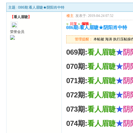
主题 :
086期:看人眉睫★阴阳肖中特
楼主
发表于: 2019-04-24 07:52
【
看人眉睫
】
u
回复
u
编辑
u
086期:看人眉睫★阴阳肖中特
荣誉会员
管理提醒：
本帖被 海涛 执行压帖操作(20
069期:
看人眉睫
★
阴
070期:
看人眉睫
★
阴
071期:
看人眉睫
★
阴
072期:
看人眉睫
★
阴
073期:
看人眉睫
★
阴
074期:
看人眉睫
★
阴