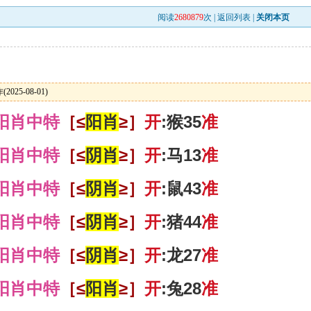
阅读
2680879
次 |
返回列表
|
关闭本页
25-08-01)
阳肖中特
［≤
阳肖
≥］
开
:猴35
准
阳肖中特
［≤
阴肖
≥］
开
:马13
准
阳肖中特
［≤
阴肖
≥］
开
:鼠43
准
阳肖中特
［≤
阴肖
≥］
开
:猪44
准
阳肖中特
［≤
阴肖
≥］
开
:龙27
准
阳肖中特
［≤
阳肖
≥］
开
:兔28
准