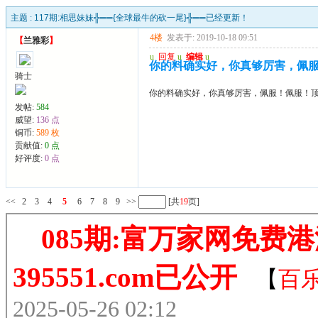
主题 :
117期:相思妹妹╬══{全球最牛的砍一尾}╬══已经更新！
4楼
发表于: 2019-10-18 09:51
【
兰雅彩
】
u
回复
u
编辑
u
你的料确实好，你真够厉害，佩服
骑士
你的料确实好，你真够厉害，佩服！佩服！顶
发帖:
584
威望:
136 点
铜币:
589 枚
贡献值:
0 点
好评度:
0 点
<<
2
3
4
5
6
7
8
9
>>
[共
19
页]