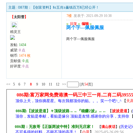
主题 :
087期：【创富资料】‖≤五肖≥赢钱百万‖已经公开！
7楼
发表于: 2021-09-29 10:38
【
太阳雪
】
u
回复
u
编辑
u
两个字---佩服佩服
精灵王
两个字---佩服佩服
发帖:
1434
威望:
0 点
铜币:
1474 枚
贡献值:
0 点
好评度:
0 点
<<
5
6
7
8
9
10
11
12
>>
[共
54
页]