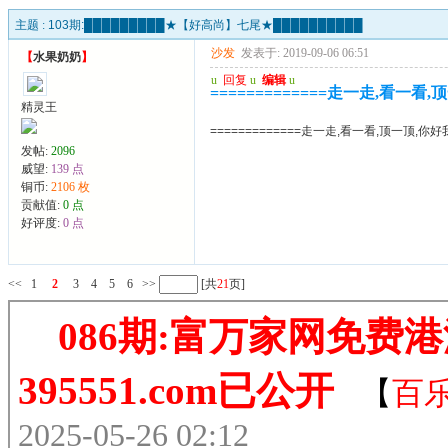
主题 :
103期:█████████★【好高尚】七尾★██████████
沙发
发表于: 2019-09-06 06:51
【
水果奶奶
】
u
回复
u
编辑
u
=============走一走,看一看,
精灵王
=============走一走,看一看,顶一顶,你好
发帖:
2096
威望:
139 点
铜币:
2106 枚
贡献值:
0 点
好评度:
0 点
<<
1
2
3
4
5
6
>>
[共
21
页]